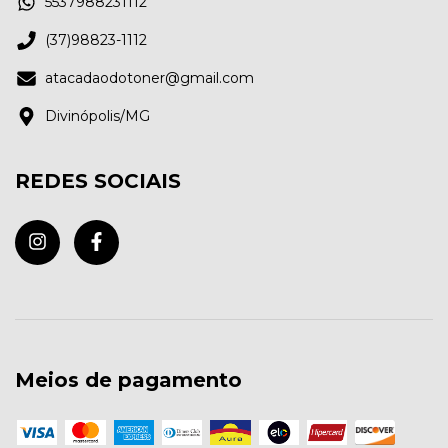
5537988231112
(37)98823-1112
atacadaodotoner@gmail.com
Divinópolis/MG
REDES SOCIAIS
Meios de pagamento