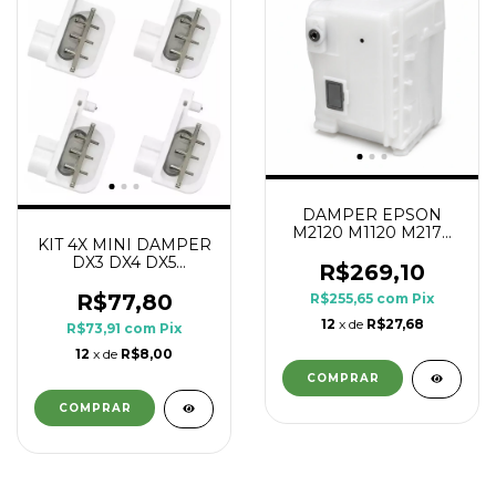
DAMPER EPSON
M2120 M1120 M2170
KIT 4X MINI DAMPER
M3170 M2180
DX3 DX4 DX5
R$269,10
ROLAND
COMPATIVEL COM
R$77,80
R$255,65
com
Pix
EPSON
12
x de
R$27,68
R$73,91
com
Pix
12
x de
R$8,00