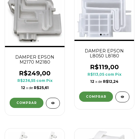
DAMPER EPSON
L8050 L8180
DAMPER EPSON
M2170 M2180
R$119,00
R$249,00
R$113,05
com
Pix
R$236,55
com
Pix
12
x de
R$12,24
12
x de
R$25,61